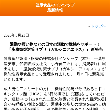
健康食品のインシップ
最新情報
＞
トップへ
2026年3月23日
通勤や買い物などの日常の活動で燃焼をサポート！
「脂肪燃焼対策サプリ（ガルシニアエキス）」 新発売
健康食品製造・販売の株式会社インシップ（本社：千葉県
浦安市、代表取締役社長：小野伸二郎）は、消費者庁に届
出をし、「脂肪燃焼対策サプリ（ガルシニアエキス）」が
機能性表示食品として受理されました。3月25日に新発売
いたします。
成人男性アスリートの方に、機能性関与成分であるヒドロ
キシクエン酸（HCA）を5日間摂取して運動をしていただ
き、運動中に排出された二酸化炭素と消費された酸素の割
合から呼吸交換比を測定、運動中の脂肪の燃焼を高める効
果があるか否か検証し、その機能性があることが判明した