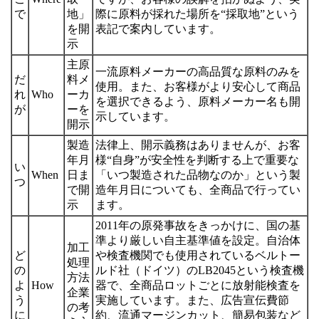
で
地」
際に原料が採れた場所を“採取地”という
を開
表記で案内しています。
示
主原
一流原料メーカーの高品質な原料のみを
だ
料メ
使用。また、お客様がより安心して商品
れ
Who
ーカ
を選択できるよう、原料メーカー名も開
が
ーを
示しています。
開示
製造
法律上、開示義務はありませんが、お客
年月
様“自身”が安全性を判断する上で重要な
い
When
日ま
「いつ製造された品物なのか」という製
つ
で開
造年月日についても、全商品で行ってい
示
ます。
2011年の原発事故をきっかけに、国の基
準より厳しい自主基準値を設定。自治体
加工
ど
や検査機関でも使用されているベルトー
処理
の
ルド社（ドイツ）のLB2045という検査機
方法
よ
How
器で、全商品ロットごとに放射能検査を
企業
う
実施しています。また、広告宣伝費節
の考
に
約、流通マージンカット、簡易包装など