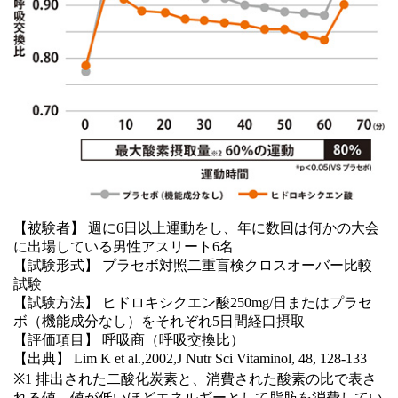
【被験者】 週に6日以上運動をし、年に数回は何かの大会
に出場している男性アスリート6名
【試験形式】 プラセボ対照二重盲検クロスオーバー比較
試験
【試験方法】 ヒドロキシクエン酸250mg/日またはプラセ
ボ（機能成分なし）をそれぞれ5日間経口摂取
【評価項目】 呼吸商（呼吸交換比）
【出典】 Lim K et al.,2002,J Nutr Sci Vitaminol, 48, 128-133
※1 排出された二酸化炭素と、消費された酸素の比で表さ
れる値。値が低いほどエネルギーとして脂肪を消費してい