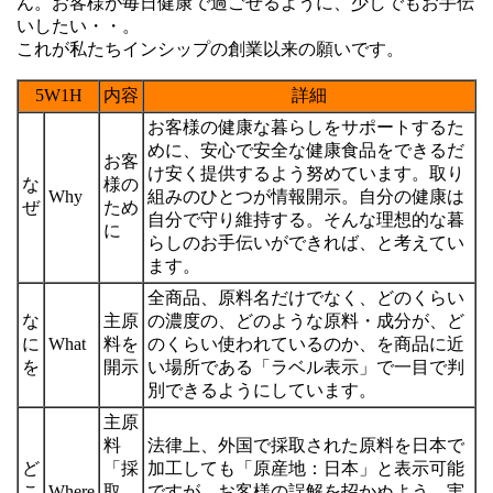
ん。お客様が毎日健康で過ごせるように、少しでもお手伝
いしたい・・。
これが私たちインシップの創業以来の願いです。
5W1H
内容
詳細
お客様の健康な暮らしをサポートするた
めに、安心で安全な健康食品をできるだ
お客
け安く提供するよう努めています。取り
な
様の
Why
組みのひとつが情報開示。自分の健康は
ぜ
ため
自分で守り維持する。そんな理想的な暮
に
らしのお手伝いができれば、と考えてい
ます。
全商品、原料名だけでなく、どのくらい
な
主原
の濃度の、どのような原料・成分が、ど
に
What
料を
のくらい使われているのか、を商品に近
を
開示
い場所である「ラベル表示」で一目で判
別できるようにしています。
主原
料
法律上、外国で採取された原料を日本で
ど
「採
加工しても「原産地：日本」と表示可能
こ
Where
取
ですが、お客様の誤解を招かぬよう、実